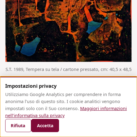
S.T. 1989, Tempera su tela / cartone pressato, cm: 40,5 x 48,5
Impostazioni privacy
Utilizziamo Google Analytics per comprendere in forma
anonima l’uso di questo sito. I cookie analitici vengono
CONTATTO
DICHIARAZIONE SULLA PRIVACY DEI DATI
impostati solo con il Suo consenso.
Maggiori informazioni
Impostazioni cookie
nell’informativa sulla privacy
© Dominique Hagl · fritzhagl.com
Powered by
Infoelba
Rifiuta
Accetta