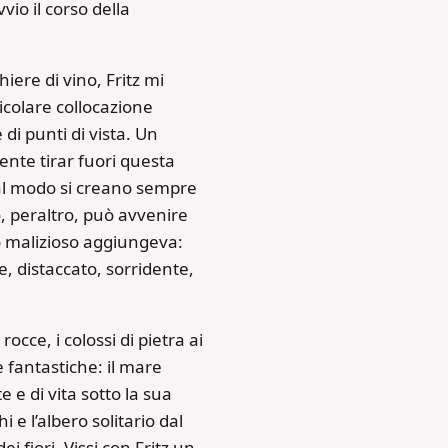
io il corso della
iere di vino, Fritz mi
icolare collocazione
 di punti di vista. Un
nte tirar fuori questa
 tal modo si creano sempre
, peraltro, può avvenire
so malizioso aggiungeva:
e, distaccato, sorridente,
occe, i colossi di pietra ai
e fantastiche: il mare
e e di vita sotto la sua
i e l’albero solitario dal
i fiori. Vissi con Fritz un