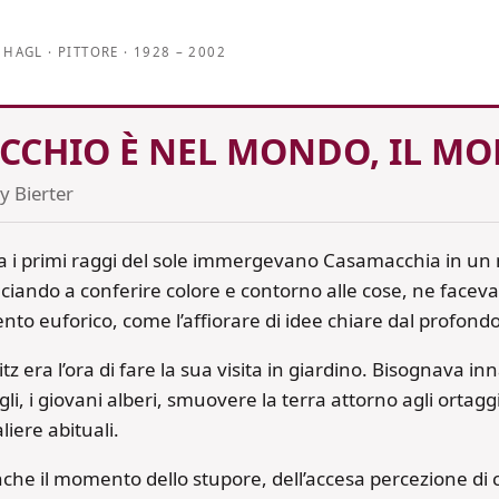
 HAGL · PITTORE · 1928 – 2002
OCCHIO È NEL MONDO, IL M
ly Bierter
lba i primi raggi del sole immergevano Casamacchia in un
iando a conferire colore e contorno alle cose, ne facevan
to euforico, come l’affiorare di idee chiare dal profondo
itz era l’ora di fare la sua visita in giardino. Bisognava inn
li, i giovani alberi, smuovere la terra attorno agli ortag
liere abituali.
nche il momento dello stupore, dell’accesa percezione di 