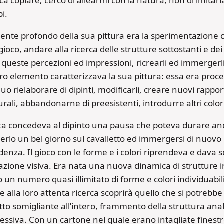
ica copiare; cerco di allearmi con la natura, non di imitar
pi.
vente profondo della sua pittura era la sperimentazione 
gioco, andare alla ricerca delle strutture sottostanti e dei 
 queste percezioni ed impressioni, ricrearli ed immergerli n
tro elemento caratterizzava la sua pittura: essa era pro
uo rielaborare di dipinti, modificarli, creare nuovi rapport
urali, abbandonarne di preesistenti, introdurre altri color
lta concedeva al dipinto una pausa che poteva durare anc
erlo un bel giorno sul cavalletto ed immergersi di nuovo 
enza. Il gioco con le forme e i colori riprendeva e dava so
zione visiva. Era nata una nuova dinamica di strutture in 
 un numero quasi illimitato di forme e colori individuabili
 alla loro attenta ricerca scoprirà quello che si potrebbe 
to somigliante all’intero, frammento della struttura anal
ssiva. Con un cartone nel quale erano intagliate finestre