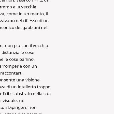
vammo alla vecchia
eva, come in un manto, il
avano nel riflesso di un
inconico dei gabbiani nel
, non più con il vecchio
 distanzia le cose
he le cose parlino,
interromperle con un
raccontarti.
consente una visione
nza di un intelletto troppo
 Fritz substrato della sua
e visuale, né
nto. «Dipingere non