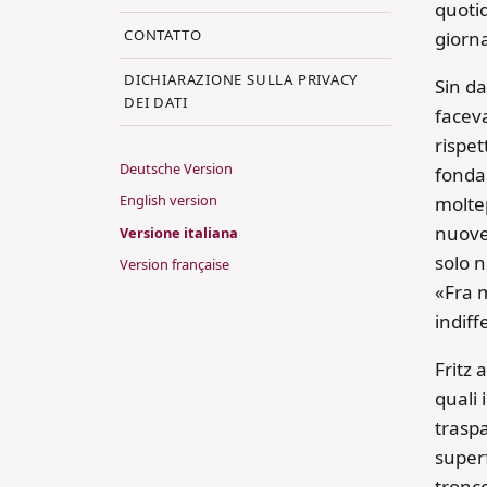
quotid
CONTATTO
giorn
DICHIARAZIONE SULLA PRIVACY
Sin da
DEI DATI
facev
rispet
Deutsche Version
fonda
English version
moltep
nuove
Versione italiana
solo n
Version française
«Fra m
indiff
Fritz 
quali 
traspa
superf
tronco