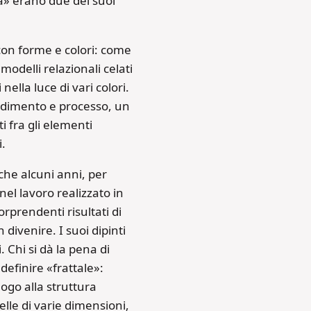
la» erano due dei suoi
con forme e colori: come
modelli relazionali celati
ella luce di vari colori.
cedimento e processo, un
i fra gli elementi
i.
he alcuni anni, per
nel lavoro realizzato in
rprendenti risultati di
divenire. I suoi dipinti
. Chi si dà la pena di
definire «frattale»:
ogo alla struttura
lle di varie dimensioni,