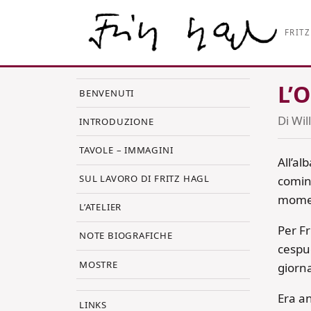
FRITZ
L’
BENVENUTI
Di Wil
INTRODUZIONE
TAVOLE – IMMAGINI
All’a
SUL LAVORO DI FRITZ HAGL
cominc
momen
L’ATELIER
Per Fr
NOTE BIOGRAFICHE
cespug
MOSTRE
giorna
Era a
LINKS