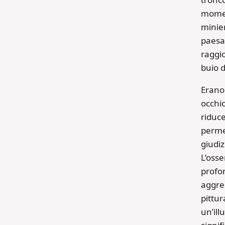
momen
minier
paesa
raggio
buio d
Erano
occhio
riduce
permet
giudiz
L’oss
profon
aggres
pittur
un’il