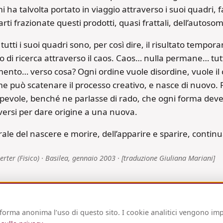
mi ha talvolta portato in viaggio attraverso i suoi quadri
arti frazionate questi prodotti, quasi frattali, dell’autoso
tutti i suoi quadri sono, per così dire, il risultato tempo
o di ricerca attraverso il caos. Caos… nulla permane… tu
nto… verso cosa? Ogni ordine vuole disordine, vuole il c
me può scatenare il processo creativo, e nasce di nuovo.
pevole, benché ne parlasse di rado, che ogni forma de
versi per dare origine a una nuova.
rale del nascere e morire, dell’apparire e sparire, contin
ierter (Fisico) · Basilea, gennaio 2003 · [traduzione Giuliana Mariani]
orma anonima l’uso di questo sito. I cookie analitici vengono imp
I
Impostazioni cookie
© Dominique Hagl · frit