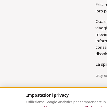
Fritz 
loro p
Quasi 
viaggi
movime
infor
consa
dissol
La spi
Willy B
Impostazioni privacy
Utilizziamo Google Analytics per comprendere in f
CONTATTO
DICHIARAZIONE SULLA PRIVACY DEI DAT