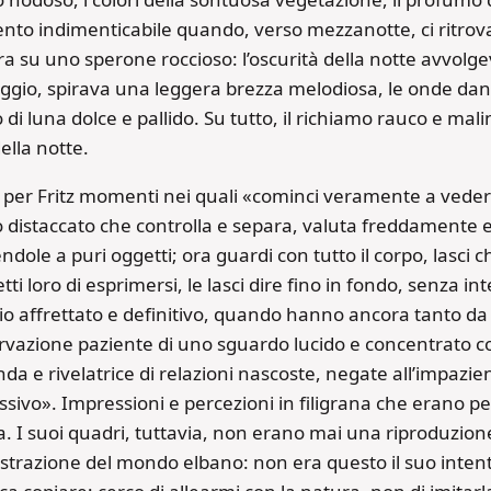
to indimenticabile quando, verso mezzanotte, ci ritro
a su uno sperone roccioso: l’oscurità della notte avvolg
ggio, spirava una leggera brezza melodiosa, le onde danz
 di luna dolce e pallido. Su tutto, il richiamo rauco e mal
ella notte.
 per Fritz momenti nei quali «cominci veramente a vedere
 distaccato che controlla e separa, valuta freddamente e
ndole a puri oggetti; ora guardi con tutto il corpo, lasci c
ti loro di esprimersi, le lasci dire fino in fondo, senza 
io affrettato e definitivo, quando hanno ancora tanto da 
ervazione paziente di uno sguardo lucido e concentrato 
da e rivelatrice di relazioni nascoste, negate all’impazie
sivo». Impressioni e percezioni in filigrana che erano per
a. I suoi quadri, tuttavia, non erano mai una riproduzion
lustrazione del mondo elbano: non era questo il suo inte