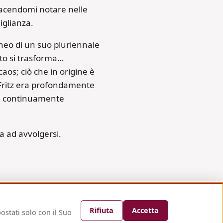
, facendomi notare nelle
miglianza.
raneo di un suo pluriennale
tto si trasforma…
aos; ciò che in origine è
 Fritz era profondamente
ve continuamente
ua ad avvolgersi.
Rifiuta
Accetta
ostati solo con il Suo
zhagl.com
Powered by
Infoelba