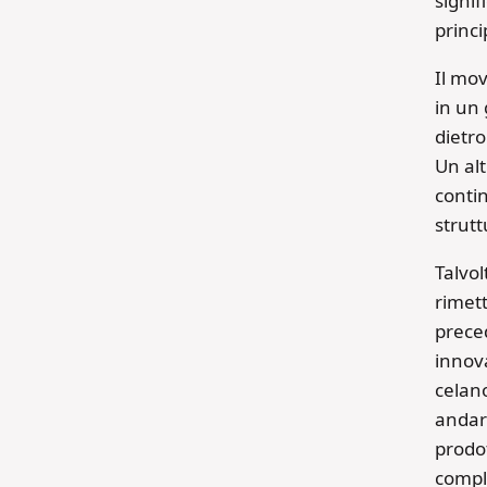
signif
princi
Il mo
in un 
dietro
Un al
contin
strutt
Talvo
rimett
preced
innova
celano
andare
prodot
comple