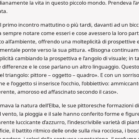
ianamente la vita in questo piccolo mondo. Prendeva l’avv
ata.
l primo incontro mattutino o più tardi, davanti ad un bicch
a sempre notare come esseri e cose avessero la loro part
to all’ambiente, offrendo una molteplicità di prospettive e
mentale ponte verso la sua pittura. «Bisogna continuame
licità cambiando la prospettiva e l’angolo di visuale; in
 differenze e le cose parlano un altro linguaggio. Questo
el triangolo: pittore – oggetto – quadro». E con un sorri
e e l’oggetto si inserisce l’occhio, l’obbiettivo: ammiccant
erente, amoroso ed affascinato secondo il caso».
amava la natura dell’Elba, le sue pittoresche formazioni di r
il vento, la pioggia e il sale hanno conferito forme e figur
rente luccicante d’azzurro, l’indescrivibile varietà di piant
icie, il battito ritmico delle onde sulla riva rocciosa, i bosch
 nodoso, i colori della sontuosa vegetazione, il profumo de