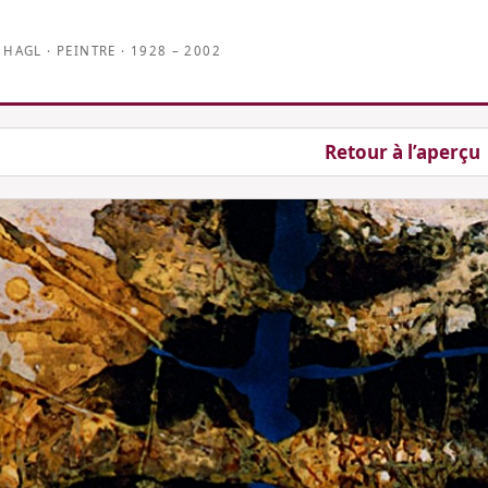
 HAGL · PEINTRE · 1928 – 2002
age précédente
Retour à l’aperçu